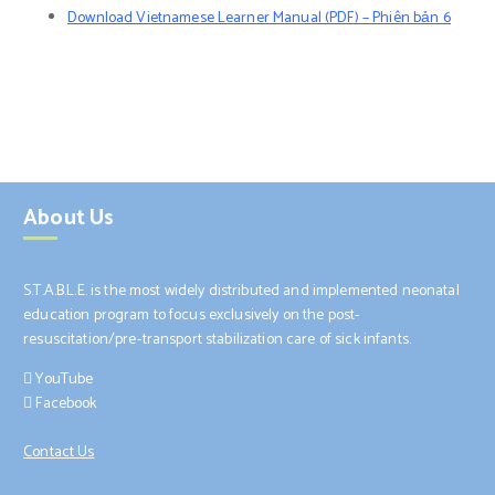
Download Vietnamese Learner Manual (PDF) –
Phiên bản 6
About Us
S.T.A.B.L.E. is the most widely distributed and implemented neonatal
education program to focus exclusively on the post-
resuscitation/pre-transport stabilization care of sick infants.
YouTube
Facebook
Contact Us