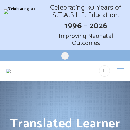
Celebrating 30 Years of
S.T.A.B.L.E. Education!
1996 – 2026
Improving Neonatal
Outcomes
S
k
i
p
t
o
c
o
n
t
Translated Learner
e
n
t